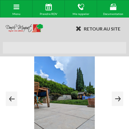
Menu
Prendre RDV
Me rappeler
Documentation
RETOUR AU SITE