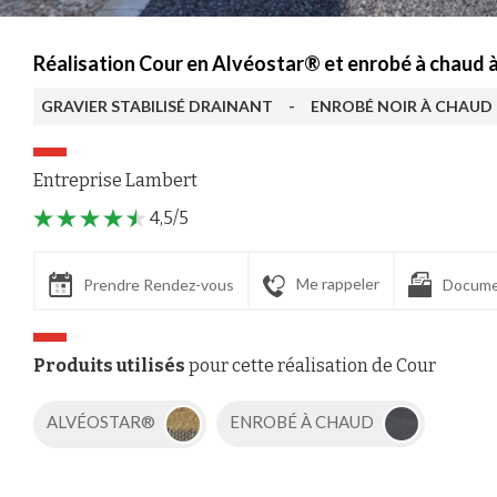
Réalisation Cour en Alvéostar® et enrobé à chaud
GRAVIER STABILISÉ DRAINANT
-
ENROBÉ NOIR À CHAUD
Entreprise Lambert
4,5/5
Me rappeler
Prendre Rendez-vous
Docume
Produits utilisés
pour cette réalisation de Cour
ALVÉOSTAR®
ENROBÉ À CHAUD
Axeptio consent
Plateforme de Gestion du Consentement : Personnalisez vos Options