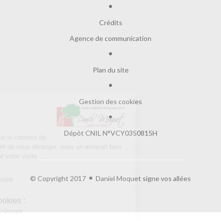
Crédits
Agence de communication
Plan du site
Gestion des cookies
Salut c'est nous...
les Cookies !
Dépôt CNIL N°VCY0350815H
On a attendu d'être sûrs que le contenu de
ce site vous intéresse avant de vous déranger, mais on aimerait bien
vous accompagner pendant votre visite...
C'est OK pour vous ?
© Copyright 2017
Daniel Moquet signe vos allées
Lire la politique de confidentialité
À quoi servent ces cookies :
Partage de données avec Google
Cookies fonctionnels