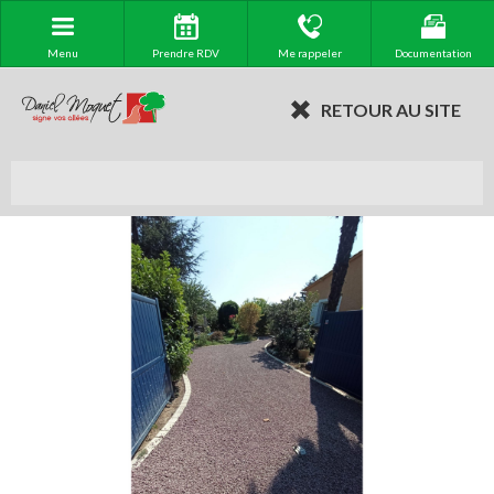
Menu
Prendre RDV
Me rappeler
Documentation
RETOUR AU SITE