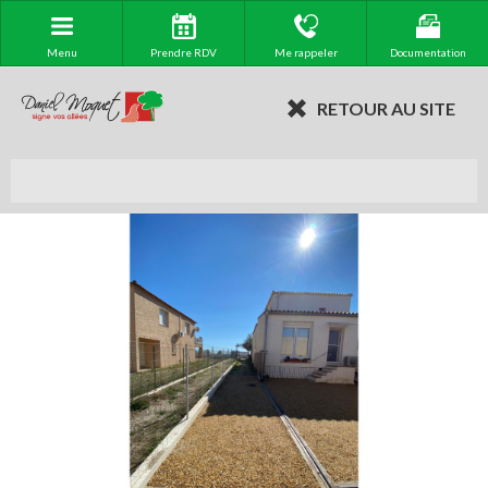
Menu
Prendre RDV
Me rappeler
Documentation
RETOUR AU SITE