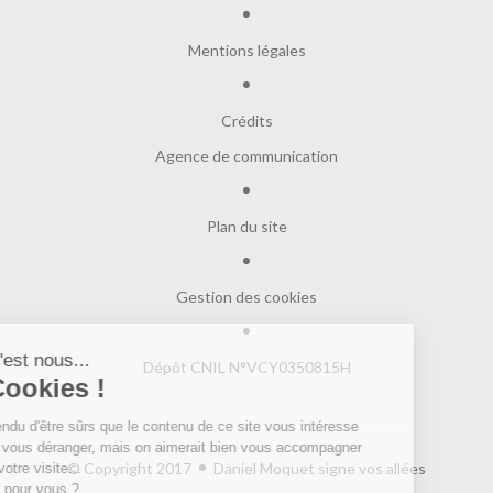
Mentions légales
Crédits
Agence de communication
Plan du site
Gestion des cookies
Salut c'est nous...
Dépôt CNIL N°VCY0350815H
les Cookies !
On a attendu d'être sûrs que le contenu de
ce site vous intéresse avant de vous déranger, mais on aimerait bien
© Copyright 2017
Daniel Moquet signe vos allées
vous accompagner pendant votre visite...
C'est OK pour vous ?