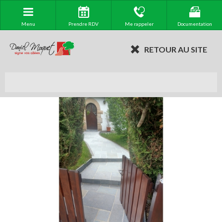
Menu
Prendre RDV
Me rappeler
Documentation
RETOUR AU SITE