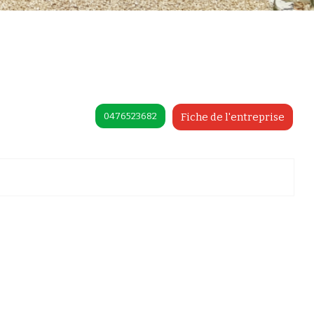
0476523682
Fiche de l'entreprise