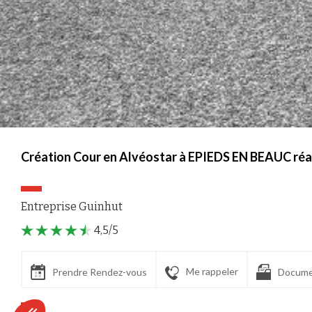
Création Cour en Alvéostar à EPIEDS EN BEAUC réal
Entreprise Guinhut
4,5/5
Me rappeler
Prendre Rendez-vous
Docume
Axeptio consent
Plateforme de Gestion du Consentement : Personnalisez vos Options
Notre plateforme vous permet d'adapter et de gérer vos paramètres de confident