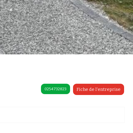
0254732823
Fiche de l'entreprise
préférences pour contrôler la manière dont vos informations sont manipulées.