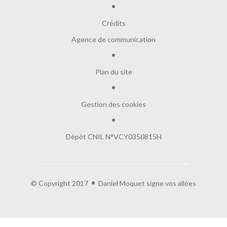
Crédits
Agence de communication
Plan du site
Gestion des cookies
Dépôt CNIL N°VCY0350815H
e contenu de
e vous déranger, mais on aimerait bien
 visite...
© Copyright 2017
Daniel Moquet signe vos allées
es :
ogle