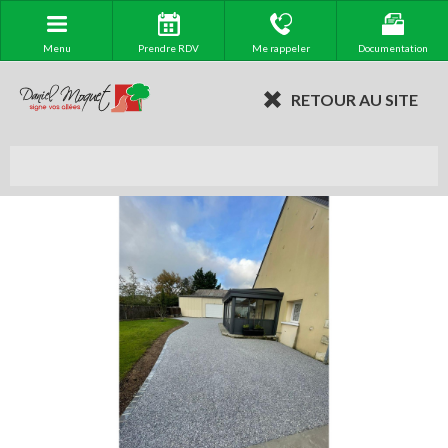
Menu
Prendre RDV
Me rappeler
Documentation
RETOUR AU SITE