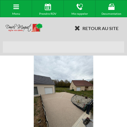
Menu
Prendre RDV
Me rappeler
Documentation
RETOUR AU SITE