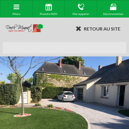
Menu
Prendre RDV
Me rappeler
Documentation
RETOUR AU SITE