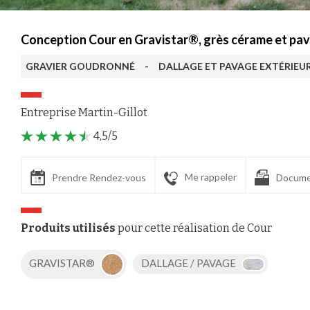
Conception Cour en Gravistar®, grès cérame et pav
GRAVIER GOUDRONNÉ
-
DALLAGE ET PAVAGE EXTÉRIEU
Entreprise Martin-Gillot
4,5/5
Me rappeler
Prendre Rendez-vous
Docume
Produits utilisés
pour cette réalisation de Cour
GRAVISTAR®
DALLAGE / PAVAGE
Axeptio consent
Plateforme de Gestion du Consentement : Personnalisez vos Options