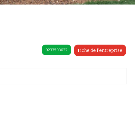
0233503032
Fiche de l'entreprise