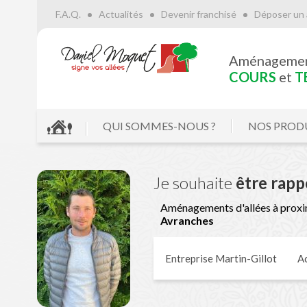
F.A.Q.
Actualités
Devenir franchisé
Déposer un 
Aménageme
COURS
et
T
QUI SOMMES-NOUS ?
NOS PROD
Je souhaite
être rapp
Aménagements d'allées à proxi
Avranches
Entreprise Martin-Gillot
Ac