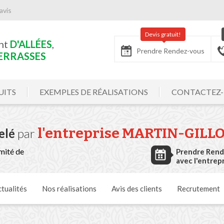
avis
Devis gratuit!
nt
D'ALLÉES
,
Prendre Rendez-vous
ERRASSES
UITS
EXEMPLES DE RÉALISATIONS
CONTACTEZ
l'entreprise
MARTIN-GILL
elé
par
mité de
Prendre Ren
avec l'entrep
tualités
Nos
réalisations
Avis
des clients
Recrutement