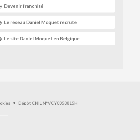
Devenir franchisé
Le réseau
Daniel Moquet recrute
Le site
Daniel Moquet
en Belgique
okies
Dépôt CNIL N°VCY0350815H
préférences pour contrôler la manière dont vos informations sont manipulées.