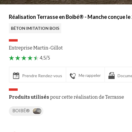
Réalisation Terrasse en Boibé® - Manche conçue le
BÉTON IMITATION BOIS
Entreprise Martin-Gillot
4,5/5
Me rappeler
Prendre Rendez-vous
Docume
Produits utilisés
pour cette réalisation de Terrasse
BOIBÉ®
Axeptio consent
Plateforme de Gestion du Consentement : Personnalisez vos Options