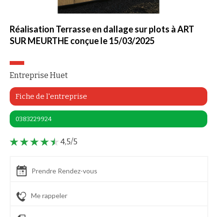
Réalisation Terrasse en dallage sur plots à ART
SUR MEURTHE conçue le 15/03/2025
Entreprise Huet
!
Fiche de l'entreprise
 que le contenu de ce site vous intéresse
, mais on aimerait bien vous accompagner
0383229924
ntialité
4,5/5
 cookies :
vec Google
Prendre Rendez-vous
 d'audience
Me rappeler
ées