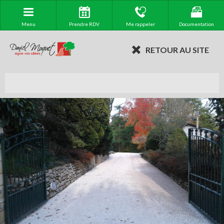
Menu
Prendre RDV
Me rappeler
Documentation
RETOUR AU SITE