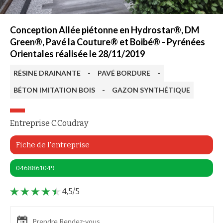
Conception Allée piétonne en Hydrostar®, DM
Green®, Pavé la Couture® et Boibé® - Pyrénées
Orientales réalisée le 28/11/2019
RÉSINE DRAINANTE
-
PAVÉ BORDURE
-
BÉTON IMITATION BOIS
-
GAZON SYNTHÉTIQUE
Entreprise C.Coudray
Fiche de l'entreprise
0468861049
4,5/5
Prendre Rendez-vous