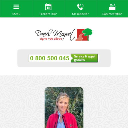
Menu
Prendre RDV
Me rappeler
Documentation