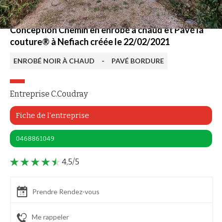
Conception Chemin en enrobé à chaud et Pavé la
couture® à Nefiach créée le 22/02/2021
ENROBÉ NOIR À CHAUD
-
PAVÉ BORDURE
Entreprise C.Coudray
Fiche de l'entreprise
0468861049
4,5/5
Prendre Rendez-vous
Me rappeler