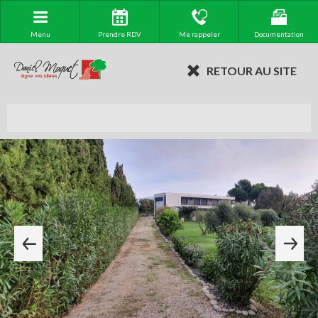
Menu
Prendre RDV
Me rappeler
Documentation
RETOUR AU SITE