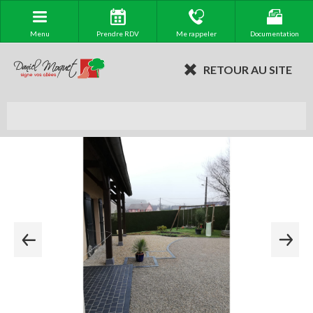
Menu
Prendre RDV
Me rappeler
Documentation
RETOUR AU SITE