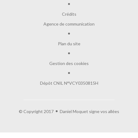
Crédits
Agence de communication
Plan du site
Gestion des cookies
Salut c'est nous...
les Cookies !
Dépôt CNIL N°VCY0350815H
On a attendu d'être sûrs que le contenu de
ce site vous intéresse avant de vous déranger, mais on aimerait bien
vous accompagner pendant votre visite...
C'est OK pour vous ?
© Copyright 2017
Daniel Moquet signe vos allées
Lire la politique de confidentialité
À quoi servent ces cookies :
Partage de données avec Google
Cookies fonctionnels