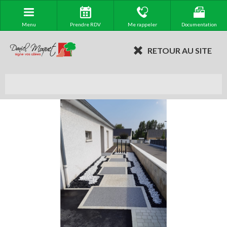
Menu
Prendre RDV
Me rappeler
Documentation
RETOUR AU SITE