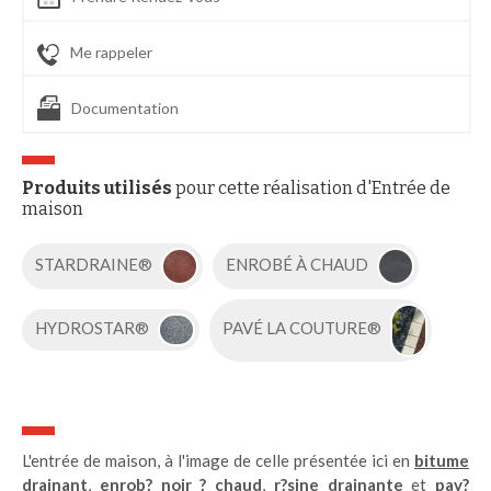
Me rappeler
Documentation
Produits utilisés
pour cette réalisation d'Entrée de
maison
STARDRAINE®
ENROBÉ À CHAUD
HYDROSTAR®
PAVÉ LA COUTURE®
L'entrée de maison, à l'image de celle présentée ici en
bitume
drainant
,
enrob? noir ? chaud
,
r?sine drainante
et
pav?