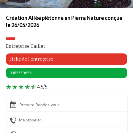
Création Allée piétonne en Pierra Nature conçue
le 26/05/2026
...
Entreprise Caillet
s !
Fiche de l'entreprise
 sûrs que le contenu de ce site vous intéresse
nger, mais on aimerait bien vous accompagner
..
0385550656
 ?
nfidentialité
4,5/5
ces cookies :
es avec Google
Prendre Rendez-vous
els
sure d'audience
Me rappeler
alisées
tion