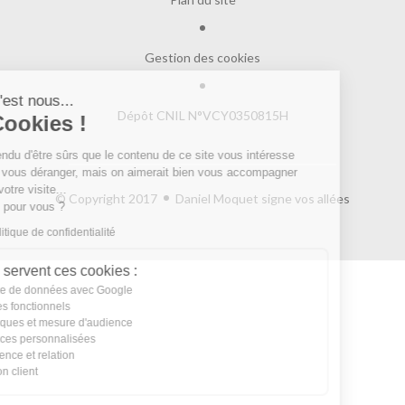
Gestion des cookies
Salut c'est nous...
Dépôt CNIL N°VCY0350815H
les Cookies !
On a attendu d'être sûrs que le contenu de ce site vous intéresse
avant de vous déranger, mais on aimerait bien vous accompagner
pendant votre visite...
© Copyright 2017
Daniel Moquet signe vos allées
C'est OK pour vous ?
Lire la politique de confidentialité
À quoi servent ces cookies :
Partage de données avec Google
Cookies fonctionnels
Statistiques et mesure d'audience
Annonces personnalisées
Expérience et relation
Relation client