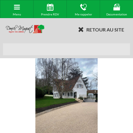
Menu
Prendre RDV
Me rappeler
Documentation
RETOUR AU SITE