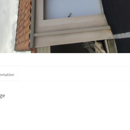
is à Les Herbiers réalisée le 30/05/2023
ntation
age