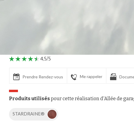
Création Allée de garage en Stardraine® et pavés gr
BITUME DRAINANT
Entreprise Raby
4,5/5
Me rappeler
Prendre Rendez-vous
Docume
Produits utilisés
pour cette réalisation d'Allée de gar
STARDRAINE®
Axeptio consent
Plateforme de Gestion du Consentement : Personnalisez vos Options