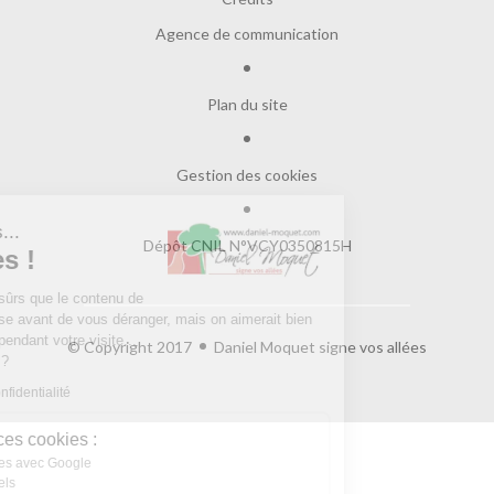
Agence de communication
Plan du site
Gestion des cookies
Salut c'est nous...
Dépôt CNIL N°VCY0350815H
les Cookies !
On a attendu d'être sûrs que le contenu de
ce site vous intéresse avant de vous déranger, mais on aimerait bien
vous accompagner pendant votre visite...
© Copyright 2017
Daniel Moquet signe vos allées
C'est OK pour vous ?
Lire la politique de confidentialité
À quoi servent ces cookies :
Partage de données avec Google
Cookies fonctionnels