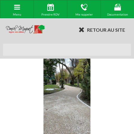
Menu
Prendre RDV
Me rappeler
Documentation
RETOUR AU SITE