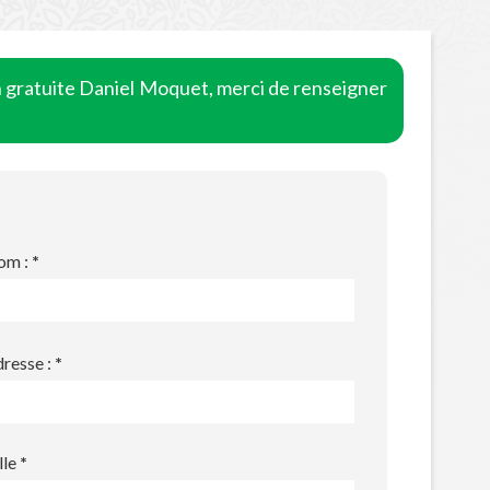
n gratuite Daniel Moquet, merci de renseigner
om :
*
resse :
*
lle
*