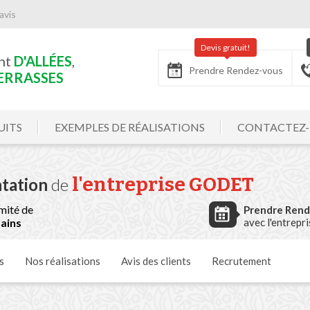
avis
Devis gratuit!
nt
D'ALLÉES
,
Prendre Rendez-vous
ERRASSES
UITS
EXEMPLES DE RÉALISATIONS
CONTACTEZ
l'entreprise GODET
tation
de
mité de
Prendre Ren
ains
avec l'entrepr
s
Nos
réalisations
Avis
des clients
Recrutement