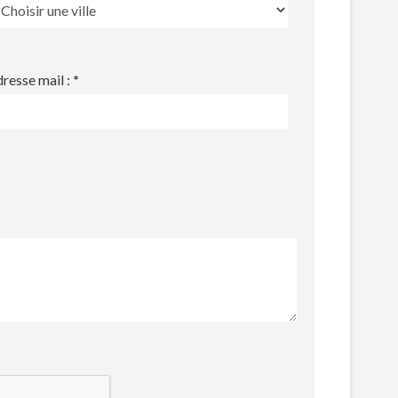
resse mail :
*