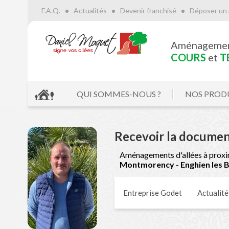
F.A.Q.
Actualités
Devenir franchisé
Déposer un 
Aménageme
COURS
et
T
QUI SOMMES-NOUS ?
NOS PROD
Recevoir la documen
Aménagements d'allées à proxi
Montmorency - Enghien les B
Entreprise Godet
Actualité