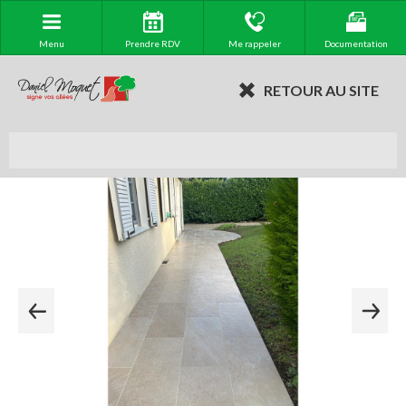
Menu
Prendre RDV
Me rappeler
Documentation
RETOUR AU SITE