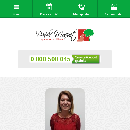
Menu
Prendre RDV
Me rappeler
Documentation