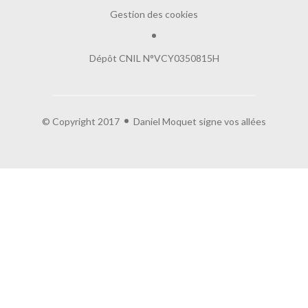
Gestion des cookies
Dépôt CNIL N°VCY0350815H
© Copyright 2017
Daniel Moquet signe vos allées