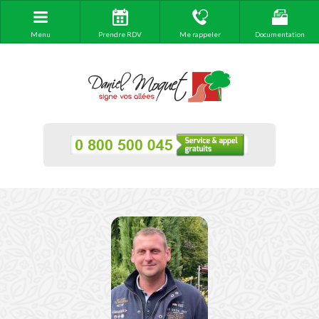
Menu
Prendre RDV
Me rappeler
Documentation