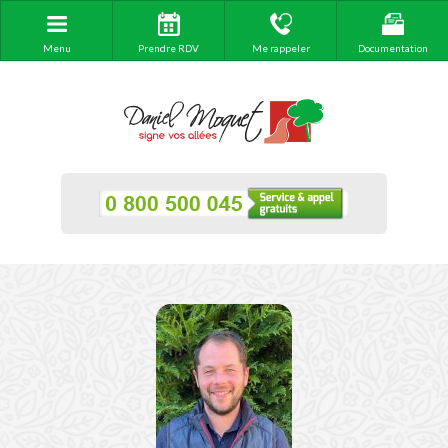
Menu
Prendre RDV
Me rappeler
Documentation