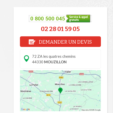
02 28 01 59 05
DEMANDER UN DEVIS
72 ZA les quatres chemins
44330
MOUZILLON