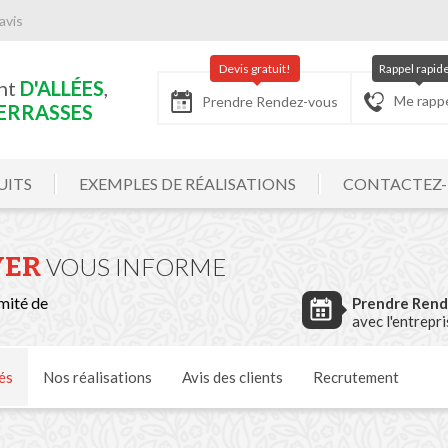
avis
Devis gratuit!
Rappel rapid
nt
D'ALLÉES
,
Me rapp
Prendre Rendez-vous
ERRASSES
UITS
EXEMPLES DE RÉALISATIONS
CONTACTEZ
YER
VOUS INFORME
mité de
Prendre Ren
avec l'entrepr
és
Nos
réalisations
Avis
des clients
Recrutement