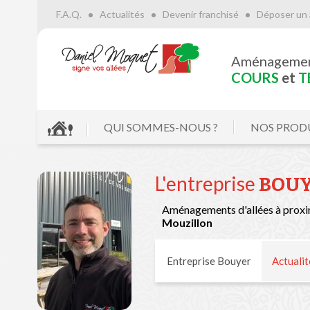
F.A.Q.
Actualités
Devenir franchisé
Déposer un 
Aménageme
COURS
et
T
QUI SOMMES-NOUS ?
NOS PROD
L'entreprise
BOU
Aménagements d'allées à proxi
Mouzillon
Entreprise Bouyer
Actualit