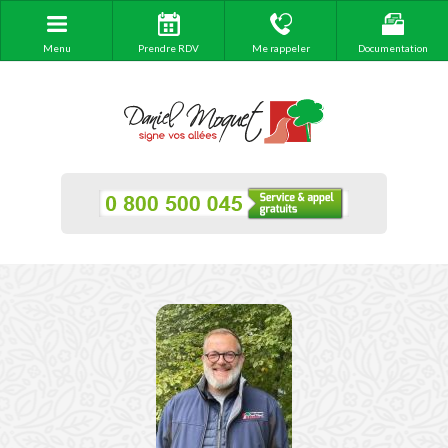
Menu
Prendre RDV
Me rappeler
Documentation