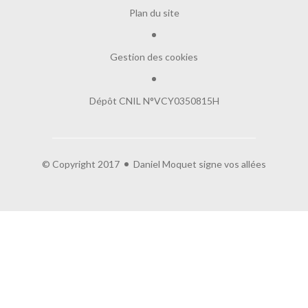
Plan du site
Gestion des cookies
Dépôt CNIL N°VCY0350815H
Salut c'est nous...
les Cookies !
On a attendu d'être sûrs que le contenu de
ce site vous intéresse avant de vous déranger, mais on aimerait bien
© Copyright 2017
Daniel Moquet signe vos allées
vous accompagner pendant votre visite...
C'est OK pour vous ?
Lire la politique de confidentialité
À quoi servent ces cookies :
Partage de données avec Google
Cookies fonctionnels
Statistiques et mesure d'audience
Annonces personnalisées
Expérience et relation