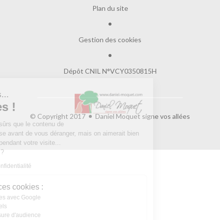
Plan du site
Gestion des cookies
Dépôt CNIL N°VCY0350815H
Salut c'est nous...
les Cookies !
© Copyright 2017
Daniel Moquet signe vos allées
On a attendu d'être sûrs que le contenu de
ce site vous intéresse avant de vous déranger, mais on aimerait bien
vous accompagner pendant votre visite...
C'est OK pour vous ?
Lire la politique de confidentialité
À quoi servent ces cookies :
Partage de données avec Google
Cookies fonctionnels
Statistiques et mesure d'audience