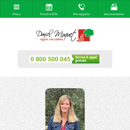
Menu
Prendre RDV
Me rappeler
Documentation