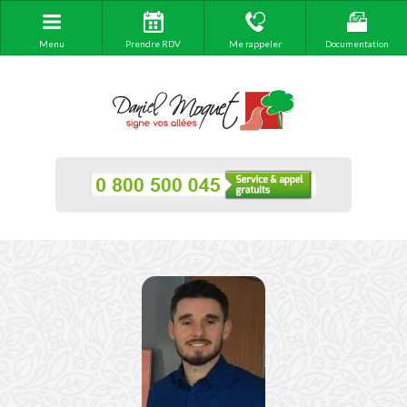
Menu
Prendre RDV
Me rappeler
Documentation