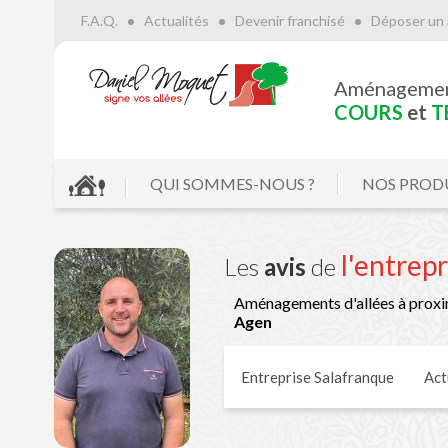
F.A.Q.
Actualités
Devenir franchisé
Déposer un 
Aménageme
COURS
et
T
QUI SOMMES-NOUS ?
NOS PROD
l'entrep
Les
avis
de
Aménagements d'allées à proxi
Agen
Entreprise Salafranque
Act