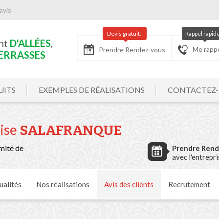
avis
Devis gratuit!
Rappel rapid
nt
D'ALLÉES
,
Me rapp
Prendre Rendez-vous
ERRASSES
UITS
EXEMPLES DE RÉALISATIONS
CONTACTEZ
rise
SALAFRANQUE
mité de
Prendre Ren
avec l'entrepr
ualités
Nos
réalisations
Avis
des clients
Recrutement