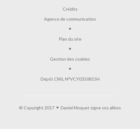
Crédits
Agence de communication
Plan du site
Gestion des cookies
Dépôt CNIL N°VCY0350815H
Salut c'est nous...
les Cookies !
© Copyright 2017
Daniel Moquet signe vos allées
On a attendu d'être sûrs que le contenu de
ce site vous intéresse avant de vous déranger, mais on aimerait bien
vous accompagner pendant votre visite...
C'est OK pour vous ?