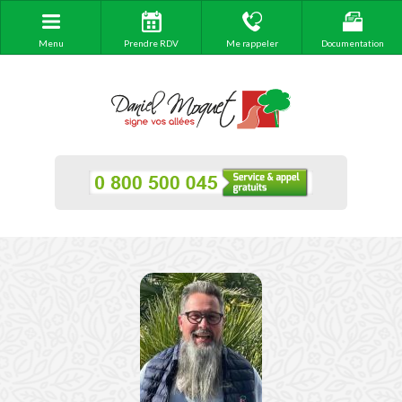
Menu
Prendre RDV
Me rappeler
Documentation