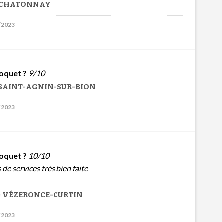
de CHATONNAY
9/2023
oquet ?
9/10
e SAINT-AGNIN-SUR-BION
9/2023
oquet ?
10/10
 de services très bien faite
de VÉZERONCE-CURTIN
6/2023