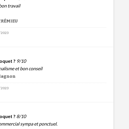
bon travail
 CRÉMIEU
7/2023
oquet ?
9/10
alisme et bon conseil
alagnon
1/2023
oquet ?
8/10
Commercial sympa et ponctuel.