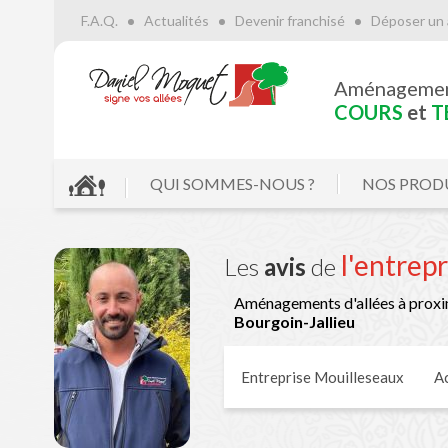
F.A.Q.
Actualités
Devenir franchisé
Déposer un 
Aménageme
COURS
et
T
QUI SOMMES-NOUS ?
NOS PROD
l'entrep
Les
avis
de
Aménagements d'allées à proxi
Bourgoin-Jallieu
Entreprise Mouilleseaux
Ac