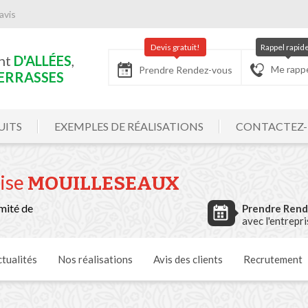
avis
Devis gratuit!
Rappel rapid
nt
D'ALLÉES
,
Me rapp
Prendre Rendez-vous
ERRASSES
UITS
EXEMPLES DE RÉALISATIONS
CONTACTEZ
rise
MOUILLESEAUX
mité de
Prendre Ren
avec l'entrepr
tualités
Nos
réalisations
Avis
des clients
Recrutement