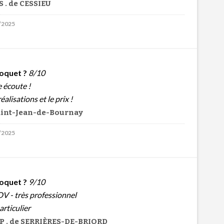
 . de CESSIEU
2/2025
oquet ?
8/10
e écoute !
éalisations et le prix !
Saint-Jean-de-Bournay
2/2025
oquet ?
9/10
V - très professionnel
articulier
P . de SERRIÈRES-DE-BRIORD