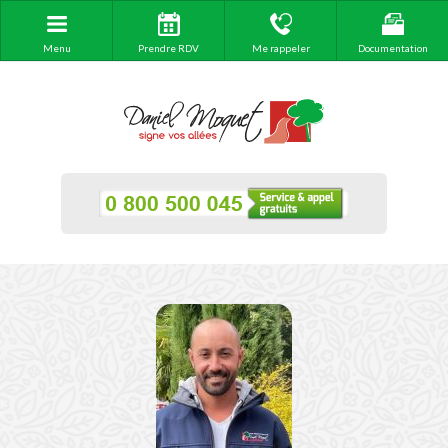
Menu
Prendre RDV
Me rappeler
Documentation