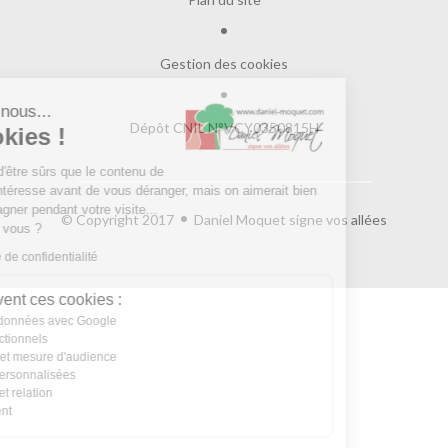
Gestion des cookies
Salut c'est nous...
Dépôt CNIL N°VCY0350815H
les Cookies !
On a attendu d'être sûrs que le contenu de
ce site vous intéresse avant de vous déranger, mais on aimerait bien
vous accompagner pendant votre visite...
© Copyright 2017
Daniel Moquet signe vos allées
C'est OK pour vous ?
Lire la politique de confidentialité
À quoi servent ces cookies :
Partage de données avec Google
Cookies fonctionnels
Statistiques et mesure d'audience
Annonces personnalisées
Expérience et relation
Relation client