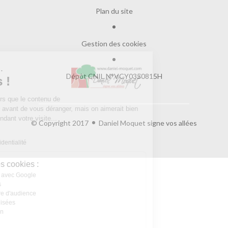
Plan du site
Gestion des cookies
Salut c'est nous...
Dépôt CNIL N°VCY0350815H
les Cookies !
On a attendu d'être sûrs que le contenu de
ce site vous intéresse avant de vous déranger, mais on aimerait bien
vous accompagner pendant votre visite...
© Copyright 2017
Daniel Moquet signe vos allées
C'est OK pour vous ?
Lire la politique de confidentialité
À quoi servent ces cookies :
Partage de données avec Google
Cookies fonctionnels
Statistiques et mesure d'audience
Annonces personnalisées
Expérience et relation
Relation client