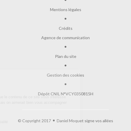
Mentions légales
Crédits
Agence de communication
Plan du site
Gestion des cookies
Salut c'est nous...
les Cookies !
Dépôt CNIL N°VCY0350815H
On a attendu d'être sûrs que le contenu de
ce site vous intéresse avant de vous déranger, mais on aimerait bien
vous accompagner pendant votre visite...
C'est OK pour vous ?
© Copyright 2017
Daniel Moquet signe vos allées
Lire la politique de confidentialité