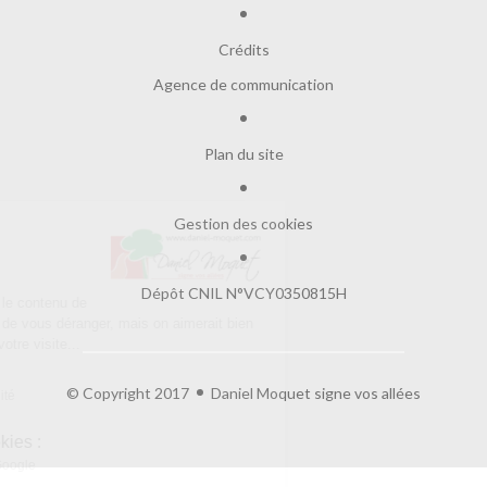
Crédits
Agence de communication
Plan du site
Gestion des cookies
Salut c'est nous...
les Cookies !
Dépôt CNIL N°VCY0350815H
On a attendu d'être sûrs que le contenu de
ce site vous intéresse avant de vous déranger, mais on aimerait bien
vous accompagner pendant votre visite...
C'est OK pour vous ?
© Copyright 2017
Daniel Moquet signe vos allées
Lire la politique de confidentialité
À quoi servent ces cookies :
Partage de données avec Google
Cookies fonctionnels