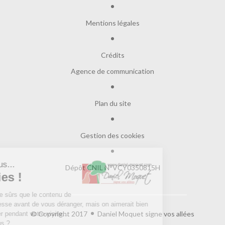
Mentions légales
Crédits
Agence de communication
Plan du site
Gestion des cookies
Salut c'est nous...
Dépôt CNIL N°VCY0350815H
les Cookies !
On a attendu d'être sûrs que le contenu de
ce site vous intéresse avant de vous déranger, mais on aimerait bien
© Copyright 2017
Daniel Moquet signe vos allées
vous accompagner pendant votre visite...
C'est OK pour vous ?