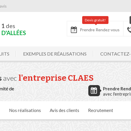
avis
Devis gratuit!
 1
des
Prendre Rendez-vous
D'ALLÉES
UITS
EXEMPLES DE RÉALISATIONS
CONTACTEZ
l'entreprise CLAES
s
avec
mité de
Prendre Ren
avec l'entrepr
s
Nos
réalisations
Avis
des clients
Recrutement