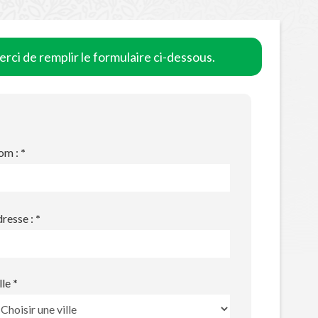
rci de remplir le formulaire ci-dessous.
om :
*
resse :
*
lle
*