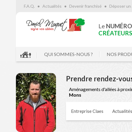
F.A.Q.
Actualités
Devenir franchisé
Déposer un 
Le
NUMÉRO
CRÉATEURS 
QUI SOMMES-NOUS ?
NOS PROD
Prendre rendez-vou
Aménagements d'allées à proxi
Mons
Entreprise Claes
Actualité