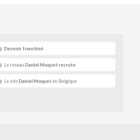
Devenir franchisé
Le réseau
Daniel Moquet recrute
Le site
Daniel Moquet
en Belgique
okies
Dépôt CNIL N°VCY0350815H