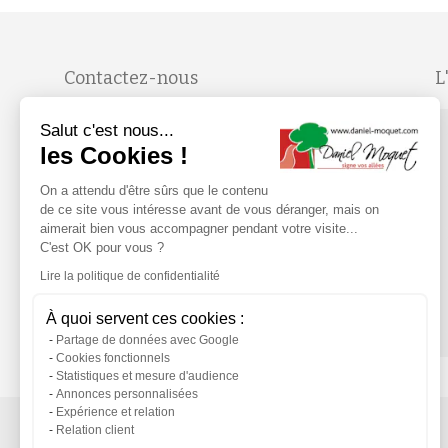
Contactez-nous
L
Du lundi au vendredi, de 9H à 19H
Salut c'est nous...
les Cookies !
On a attendu d'être sûrs que le contenu
de ce site vous intéresse avant de vous déranger, mais on
Suivez-nous
aimerait bien vous accompagner pendant votre visite...
C'est OK pour vous ?
Lire la politique de confidentialité
ESPACE
PRESSE
NEWSLETTER
À quoi servent ces cookies :
Partage de données avec Google
Cookies fonctionnels
Statistiques et mesure d'audience
Annonces personnalisées
Expérience et relation
Mentions légales
Service après-vente
Relation client