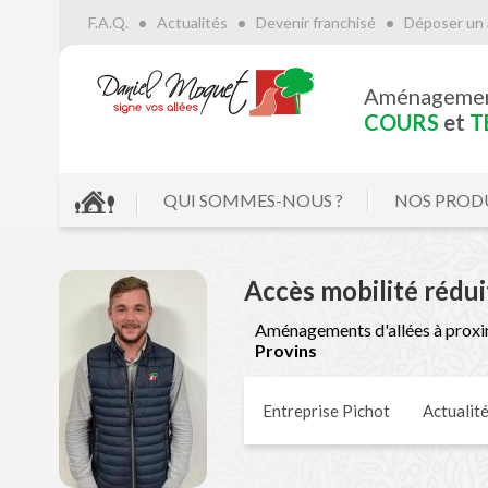
F.A.Q.
Actualités
Devenir franchisé
Déposer un 
Aménageme
COURS
et
T
QUI SOMMES-NOUS ?
NOS PROD
Accès mobilité rédu
Aménagements d'allées à proxi
Provins
Entreprise Pichot
Actualit