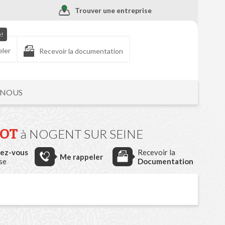
Trouver une entreprise
e!
eler
Recevoir la documentation
-NOUS
HOT
à NOGENT SUR SEINE
dez-vous
Recevoir la
Me rappeler
ise
Documentation