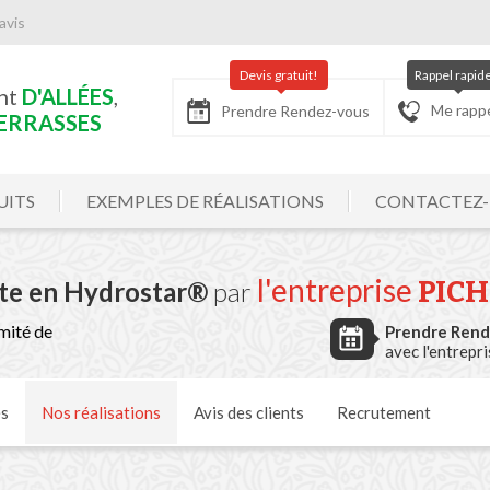
avis
Devis gratuit!
Rappel rapid
nt
D'ALLÉES
,
Me rapp
Prendre Rendez-vous
ERRASSES
UITS
EXEMPLES DE RÉALISATIONS
CONTACTEZ
l'entreprise
PIC
ite en Hydrostar®
par
mité de
Prendre Ren
avec l'entrepr
és
Nos
réalisations
Avis
des clients
Recrutement