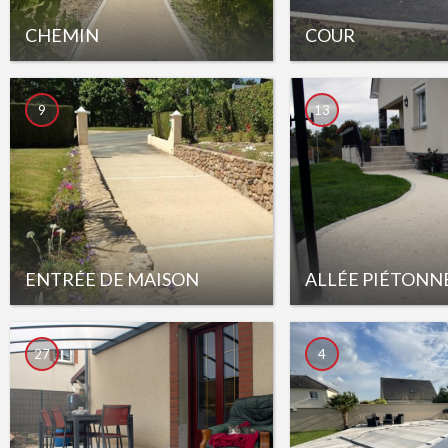
CHEMIN
COUR
9
13
ENTRÉE DE MAISON
ALLÉE PIÉTONN
27
4