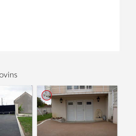
ovins
20